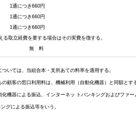
1通につき660円
1通につき660円
 1通につき660円
える取立経費を要する場合はその実費を徴する。
料 無 料
込等については、当組合本・支所あての料率を適用する。
お持ちの顧客の窓口利用料は、機械利用（自動化機器）と同額とす
、自動化機器による振込、インターネッ トバンキングおよびファ
キングによる振込等をいう。
A庄内た