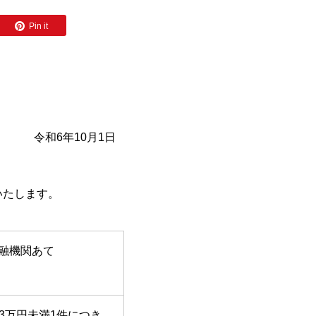
Pin it
1日
いたします。
融機関あて
3万円未満1件につき