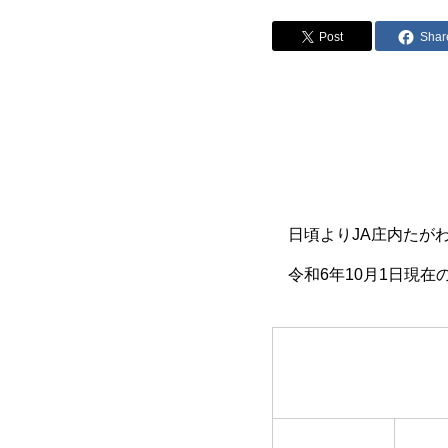
Post
Shar
令和
日頃よりJA庄内たが
令和6年10月1日現在