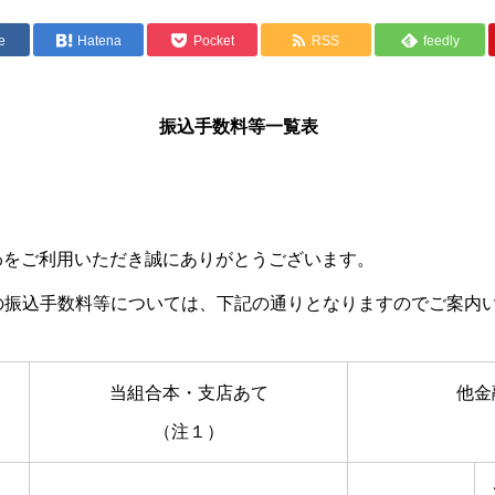
e
Hatena
Pocket
RSS
feedly
振込手数料等一覧表
6年10月
わをご利用いただき誠にありがとうございます。
の振込手数料等については、下記の通りとなりますのでご案内
当組合本・支店あて
他金
（注１）