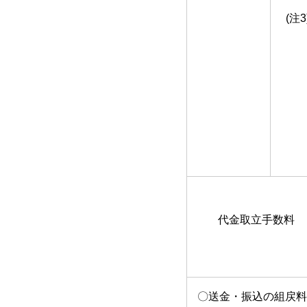
(注3
代金取立手数料
〇送金・振込の組戻料