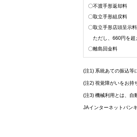
〇不渡手形返却料 
〇取立手形組戻料 
〇取立手形店頭呈示料
ただし、660円を超
〇離島回金
(注1) 系統あての振
(注2) 視覚障がいを
(注3) 機械利用とは
JAインターネットバン
J