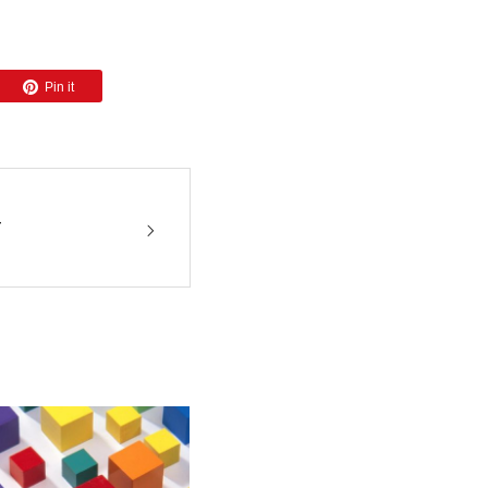
Pin it
て