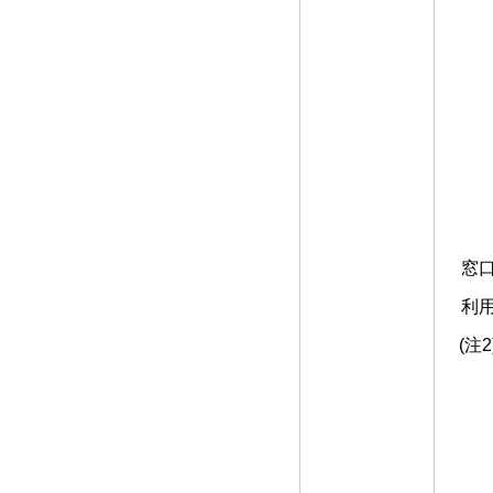
窓
利
(注2