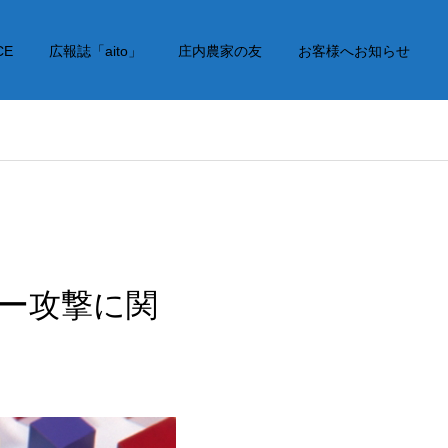
CE
広報誌「aito」
庄内農家の友
お客様へお知らせ
バー攻撃に関