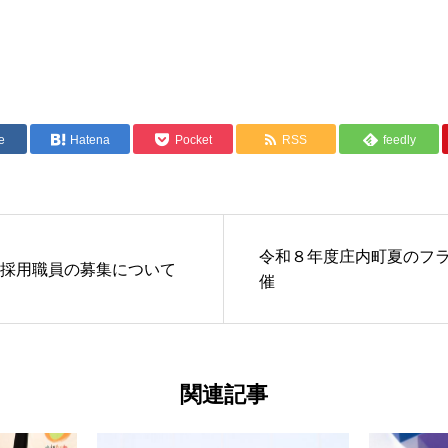
e
Hatena
Pocket
RSS
feedly
令和８年度庄内町夏のフ
規採用職員の募集について
催
関連記事