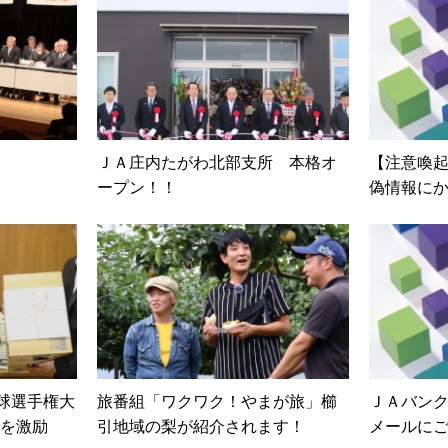
ＪＡ庄内たがわ北部支所 本格オ
【注意喚
ープン！！
偽情報に
野球選手権大
旅番組「ワクワク！やまが旅」櫛
ＪＡバン
を激励
引地域の梨が紹介されます！
メールに